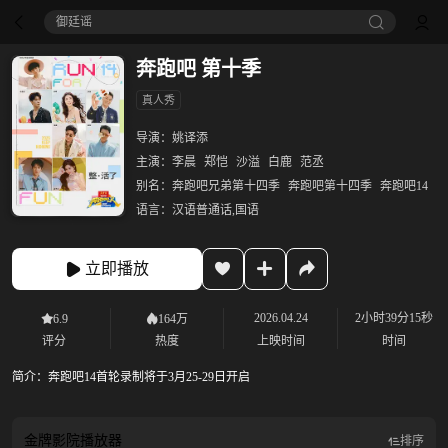
御廷谣‎
奔跑吧 第十季
真人秀
导演：
姚译添
主演：
李晨
郑恺
沙溢
白鹿
范丞
别名：
奔跑吧兄弟第十四季
奔跑吧第十四季
奔跑吧14
语言：
汉语普通话,国语
立即播放
2026.04.24
2小时39分15秒
6.9
164万
评分
热度
上映时间
时间
简介：
奔跑吧14首轮录制将于3月25-29日开启
金牌影院
播放器
排序