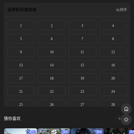
破除战鬼族及开天会的阴谋，解除 战鬼族人身上的诅咒，辛湄也在此过程中突破
道心戒律，守护人间。
金牌影院
播放器
排序
1
2
3
4
5
6
7
8
9
10
11
12
13
14
15
16
17
18
19
20
21
22
23
24
25
26
27
28
29
30
31
32
猜你喜欢
换一换
33
34
35
36
蓝光
蓝光
蓝光
蓝