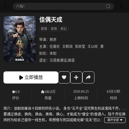
八仙！
佳偶天成
剧情
爱情
奇幻
导演：
郭虎
主演：
任嘉伦
王鹤润
张凯莹
王以纶
黄
别名：
未知
语言：
汉语普通话,国语
立即播放
2026.04.25
43分35秒
6.9
180.8万
评分
热度
上映时间
时间
简介：
该剧改编自十四郎的同名小说。 身负“五不全”诅咒降生的战鬼陆千乔，需
要通过换皮、换肉、换血、换骨、换心，才能成为“健全”的普通人。陆千乔在换
肉时为给自己留存一线生机，和想借与死囚成婚化解“克夫”厄运的
修仙者辛湄结为夫妻。二人命运绑定，携手闯关京城、崇灵谷、西域等地，最终