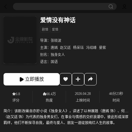
爱情没有神话
剧情
爱情
导演：
张晓波
主演：
唐嫣
赵又廷
杨采钰
冯绍峰
晏紫
别名：
独身女人
语言：
国语
立即播放
2026.04.28
46分23秒
6.8
66.4万
评分
热度
上映时间
时间
简介：
该剧改编自亦舒小说《独身女人》，讲述了以林展翘（唐嫣 饰）、何韩
（赵又廷 饰）为代表的独身男女们，在事业与情感的交织浪潮中，彼此形成深厚
羁绊，他们不断探寻自我，最终与爱人、朋友一道绽放绚烂人生的故事。